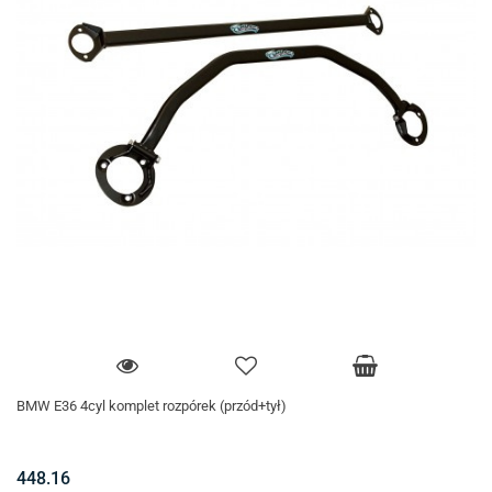
BMW E36 4cyl komplet rozpórek (przód+tył)
448.16