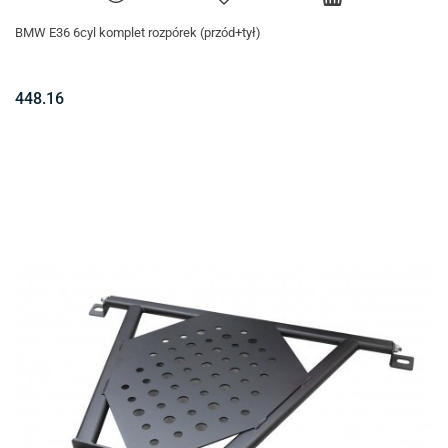
BMW E36 6cyl komplet rozpórek (przód+tył)
448.16