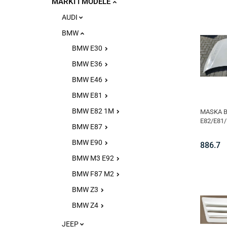
MARKI I MODELE
AUDI
BMW
BMW E30
BMW E36
BMW E46
BMW E81
BMW E82 1M
MASKA 
E82/E81/
BMW E87
BMW E90
886.7
BMW M3 E92
BMW F87 M2
BMW Z3
BMW Z4
JEEP