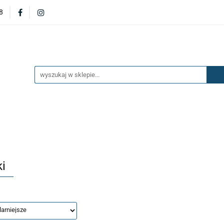
8
DERZAKI
MASKI
DRZWI
BŁOTNIKI
KL
OILERY
NAKŁADKI
KONSOLE
ZAWIESZENIE 
ĘTRZA
UKŁAD PALIWOWY I HAMULCOWY
AKCESO
DRZWI
BŁOTNIKI
KLAPY
ZAŚLEPKI
SP
SAŻENIE WNĘTRZA
UKŁAD PALIWOWY I HAMULCOWY
i