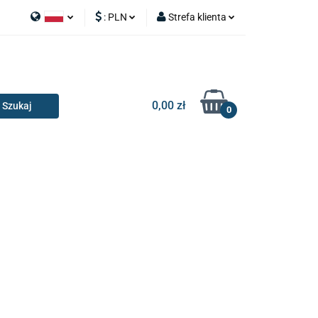
:
PLN
Strefa klienta
APY
Polski
PLN
Zaloguj się
I SILNIK
English
EUR
Zarejestruj się
Dodaj zgłoszenie
0,00 zł
0
RIA I GADŻETY
OILERY
NAKŁADKI
KONSOLE
AKCESORIA I GADŻETY