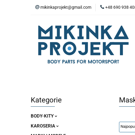
mikinkaprojekt@gmail.com
+48 690 938 40
BODY-KITY
Z
ZAŚLEPKI
SP
WYPOSAŻENIE WN
BODY-KITY
ZDERZAKI
MASKI
ZAWIESZENIE I SILNIK
WYPO
Kategorie
Mask
BODY-KITY
KAROSERIA