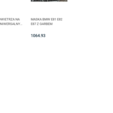
OWIETRZA NA
MASKA BMW E81 E82
UNIWERSALNY
E87 Z GARBEM
1064.93