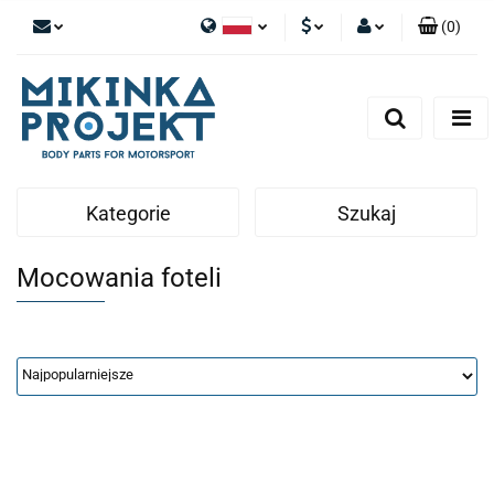
(
0
)
Polski
PLN
Zaloguj się
English
Zarejestruj się
EUR
Dodaj zgłoszenie
Kategorie
Szukaj
Mocowania foteli