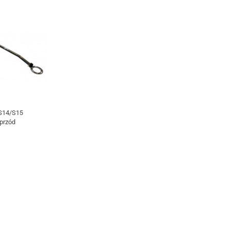
S14/S15
przód