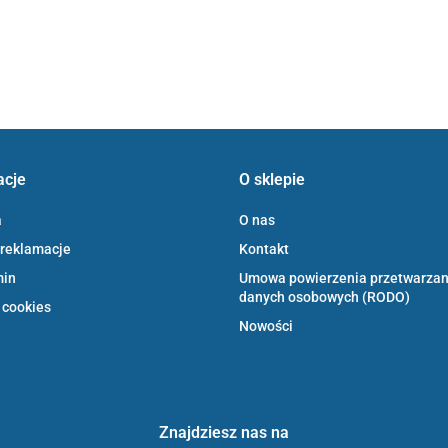
acje
O sklepie
a
O nas
 reklamacje
Kontakt
min
Umowa powierzenia przetwarzan
danych osobowych (RODO)
 cookies
Nowości
Znajdziesz nas na