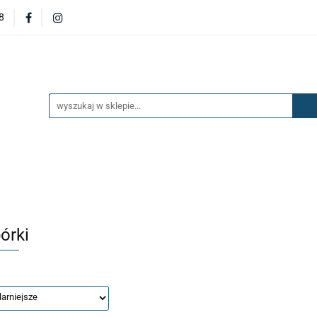
8
DERZAKI
MASKI
DRZWI
BŁOTNIKI
KL
OILERY
NAKŁADKI
KONSOLE
ZAWIESZENIE 
ĘTRZA
UKŁAD PALIWOWY I HAMULCOWY
AKCESO
DRZWI
BŁOTNIKI
KLAPY
ZAŚLEPKI
SP
SAŻENIE WNĘTRZA
UKŁAD PALIWOWY I HAMULCOWY
órki