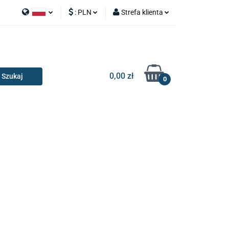
:
PLN
Strefa klienta
APY
Polski
PLN
Zaloguj się
I SILNIK
English
EUR
Zarejestruj się
Dodaj zgłoszenie
0,00 zł
0
RIA I GADŻETY
OILERY
NAKŁADKI
KONSOLE
AKCESORIA I GADŻETY