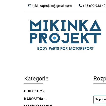
mikinkaprojekt@gmail.com
+48 690 938 40
BODY-KITY
Z
ZAŚLEPKI
SP
WYPOSAŻENIE WN
BODY-KITY
ZDERZAKI
MASKI
ZAWIESZENIE I SILNIK
WYPO
Kategorie
Rozp
BODY-KITY
KAROSERIA