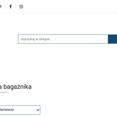
8
DERZAKI
MASKI
DRZWI
BŁOTNIKI
KL
OILERY
NAKŁADKI
KONSOLE
ZAWIESZENIE 
ĘTRZA
UKŁAD PALIWOWY I HAMULCOWY
AKCESO
DRZWI
BŁOTNIKI
KLAPY
ZAŚLEPKI
SP
SAŻENIE WNĘTRZA
UKŁAD PALIWOWY I HAMULCOWY
a bagażnika