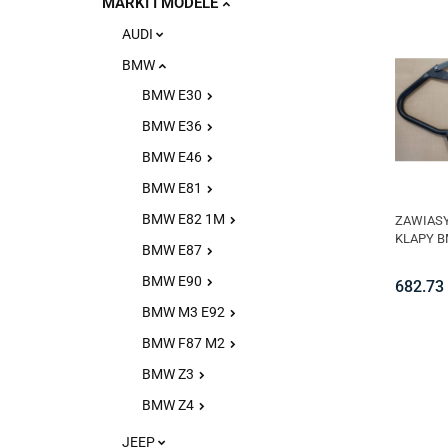
MARKI I MODELE
AUDI
BMW
BMW E30
BMW E36
BMW E46
BMW E81
BMW E82 1M
ZAWIASY
KLAPY B
BMW E87
BMW E90
682.73
BMW M3 E92
BMW F87 M2
BMW Z3
BMW Z4
JEEP