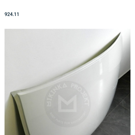
924.11