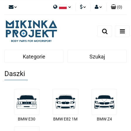
(
0
)
Polski
PLN
Zaloguj się
English
Zarejestruj się
EUR
Dodaj zgłoszenie
Kategorie
Szukaj
Daszki
BMW E30
BMW E82 1M
BMW Z4