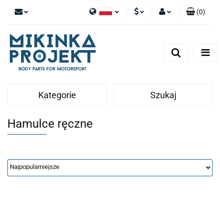
(
0
)
Polski
PLN
Zaloguj się
English
Zarejestruj się
EUR
Dodaj zgłoszenie
Kategorie
Szukaj
Hamulce ręczne