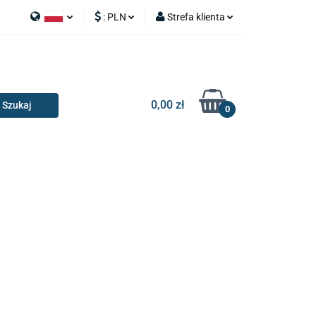
:
PLN
Strefa klienta
APY
Polski
PLN
Zaloguj się
I SILNIK
English
EUR
Zarejestruj się
Dodaj zgłoszenie
0,00 zł
0
RIA I GADŻETY
OILERY
NAKŁADKI
KONSOLE
AKCESORIA I GADŻETY