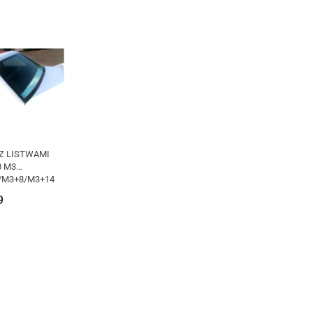
Z LISTWAMI
 M3
/M3+8/M3+14
9