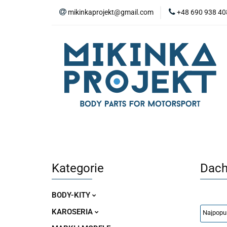
mikinkaprojekt@gmail.com
+48 690 938 40
BODY-KITY
Z
ZAŚLEPKI
SP
WYPOSAŻENIE WN
BODY-KITY
ZDERZAKI
MASKI
ZAWIESZENIE I SILNIK
WYPO
Kategorie
Dach
BODY-KITY
KAROSERIA