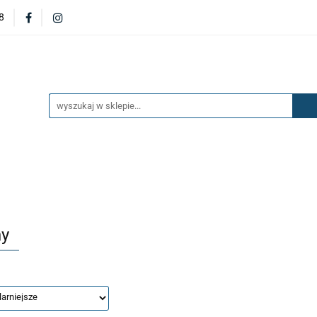
8
DERZAKI
MASKI
DRZWI
BŁOTNIKI
KL
OILERY
NAKŁADKI
KONSOLE
ZAWIESZENIE 
ĘTRZA
UKŁAD PALIWOWY I HAMULCOWY
AKCESO
DRZWI
BŁOTNIKI
KLAPY
ZAŚLEPKI
SP
SAŻENIE WNĘTRZA
UKŁAD PALIWOWY I HAMULCOWY
y