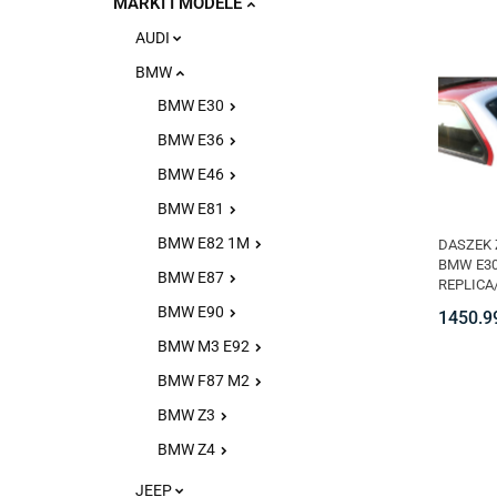
MARKI I MODELE
AUDI
BMW
BMW E30
BMW E36
BMW E46
BMW E81
BMW E82 1M
DASZEK 
BMW E30
BMW E87
REPLICA
BMW E90
1450.9
BMW M3 E92
BMW F87 M2
BMW Z3
BMW Z4
JEEP