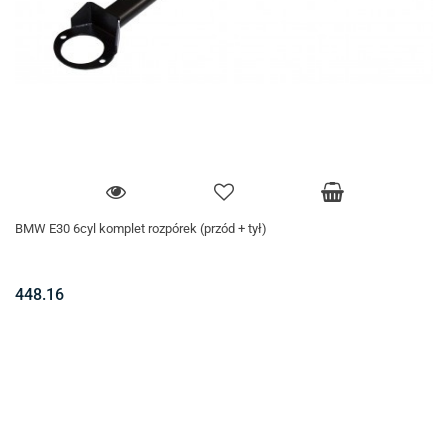
BMW E30 6cyl komplet rozpórek (przód + tył)
448.16