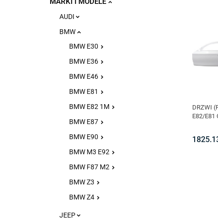
MARKI I MODELE
AUDI
BMW
BMW E30
BMW E36
BMW E46
BMW E81
BMW E82 1M
DRZWI (
E82/E81
BMW E87
BMW E90
1825.1
BMW M3 E92
BMW F87 M2
BMW Z3
BMW Z4
JEEP