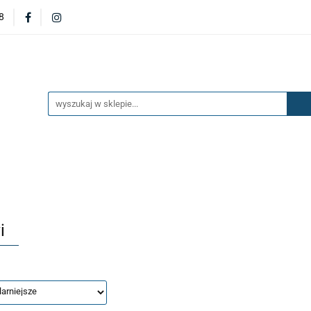
8
DERZAKI
MASKI
DRZWI
BŁOTNIKI
KL
OILERY
NAKŁADKI
KONSOLE
ZAWIESZENIE 
ĘTRZA
UKŁAD PALIWOWY I HAMULCOWY
AKCESO
DRZWI
BŁOTNIKI
KLAPY
ZAŚLEPKI
SP
SAŻENIE WNĘTRZA
UKŁAD PALIWOWY I HAMULCOWY
i