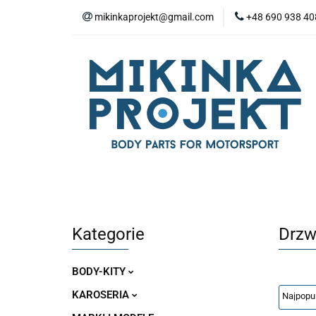
mikinkaprojekt@gmail.com
+48 690 938 40
BODY-KITY
Z
ZAŚLEPKI
SP
WYPOSAŻENIE WN
BODY-KITY
ZDERZAKI
MASKI
ZAWIESZENIE I SILNIK
WYPO
Kategorie
Drzw
BODY-KITY
KAROSERIA