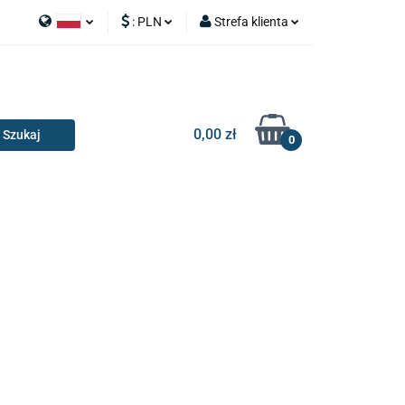
:
PLN
Strefa klienta
APY
Polski
PLN
Zaloguj się
I SILNIK
English
EUR
Zarejestruj się
Dodaj zgłoszenie
0,00 zł
0
RIA I GADŻETY
OILERY
NAKŁADKI
KONSOLE
AKCESORIA I GADŻETY