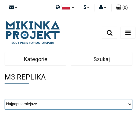
(
0
)
Polski
PLN
Zaloguj się
English
Zarejestruj się
EUR
Dodaj zgłoszenie
Kategorie
Szukaj
M3 REPLIKA