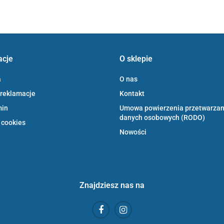
acje
O sklepie
a
O nas
 reklamacje
Kontakt
min
Umowa powierzenia przetwarzan
danych osobowych (RODO)
 cookies
Nowości
Znajdziesz nas na