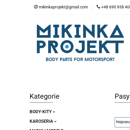
mikinkaprojekt@gmail.com
+48 690 938 40
BODY-KITY
Z
ZAŚLEPKI
SP
WYPOSAŻENIE WN
BODY-KITY
ZDERZAKI
MASKI
ZAWIESZENIE I SILNIK
WYPO
Kategorie
Pasy
BODY-KITY
KAROSERIA