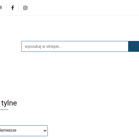
8
DERZAKI
MASKI
DRZWI
BŁOTNIKI
KL
OILERY
NAKŁADKI
KONSOLE
ZAWIESZENIE 
ĘTRZA
UKŁAD PALIWOWY I HAMULCOWY
AKCESO
DRZWI
BŁOTNIKI
KLAPY
ZAŚLEPKI
SP
SAŻENIE WNĘTRZA
UKŁAD PALIWOWY I HAMULCOWY
 tylne