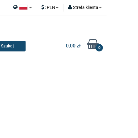
:
PLN
Strefa klienta
APY
Polski
PLN
Zaloguj się
I SILNIK
English
EUR
Zarejestruj się
Dodaj zgłoszenie
0,00 zł
0
RIA I GADŻETY
OILERY
NAKŁADKI
KONSOLE
AKCESORIA I GADŻETY