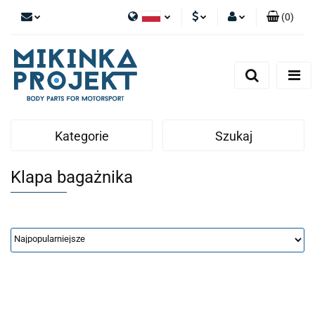
(
0
)
Polski
PLN
Zaloguj się
English
Zarejestruj się
EUR
Dodaj zgłoszenie
Kategorie
Szukaj
Klapa bagażnika