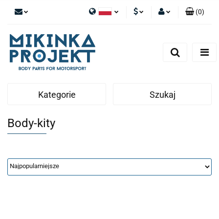
(
0
)
Polski
PLN
Zaloguj się
English
Zarejestruj się
EUR
Dodaj zgłoszenie
Kategorie
Szukaj
Body-kity