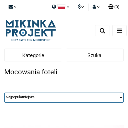
(
0
)
Polski
PLN
Zaloguj się
English
Zarejestruj się
EUR
Dodaj zgłoszenie
Kategorie
Szukaj
Mocowania foteli