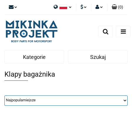
(
0
)
Polski
PLN
Zaloguj się
English
Zarejestruj się
EUR
Dodaj zgłoszenie
Kategorie
Szukaj
Klapy bagażnika