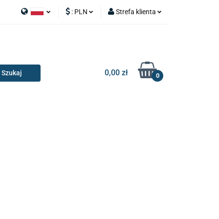
:
PLN
Strefa klienta
APY
Polski
PLN
Zaloguj się
I SILNIK
English
EUR
Zarejestruj się
Dodaj zgłoszenie
0,00 zł
0
RIA I GADŻETY
OILERY
NAKŁADKI
KONSOLE
AKCESORIA I GADŻETY