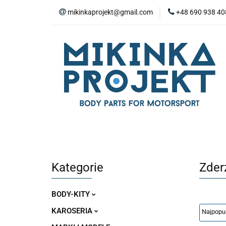
mikinkaprojekt@gmail.com
+48 690 938 40
BODY-KITY
Z
ZAŚLEPKI
SP
WYPOSAŻENIE WN
BODY-KITY
ZDERZAKI
MASKI
ZAWIESZENIE I SILNIK
WYPO
Kategorie
Zder
BODY-KITY
KAROSERIA