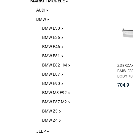
MARKI I MODELE
AUDI
BMW
BMW E30
BMW E36
BMW E46
BMW E81
BMW E82 1M
ZDERZAK
BMW E30
BMW E87
BODY +8
BMW E90
704.9
BMW M3 E92
BMW F87 M2
BMW Z3
BMW Z4
JEEP