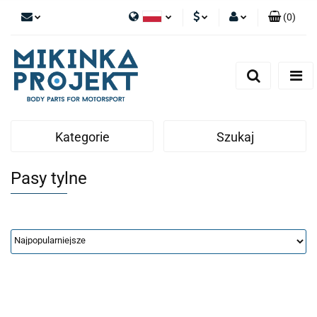
(
0
)
Polski
PLN
Zaloguj się
English
Zarejestruj się
EUR
Dodaj zgłoszenie
Kategorie
Szukaj
Pasy tylne