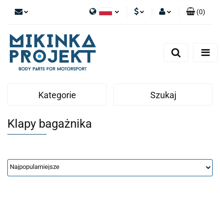
(
0
)
Polski
PLN
Zaloguj się
English
Zarejestruj się
EUR
Dodaj zgłoszenie
Kategorie
Szukaj
Klapy bagażnika