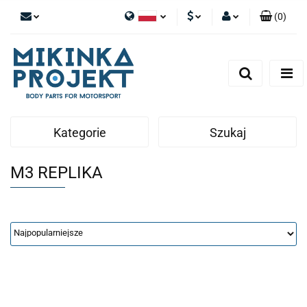
(
0
)
Polski
PLN
Zaloguj się
English
Zarejestruj się
EUR
Dodaj zgłoszenie
Kategorie
Szukaj
M3 REPLIKA