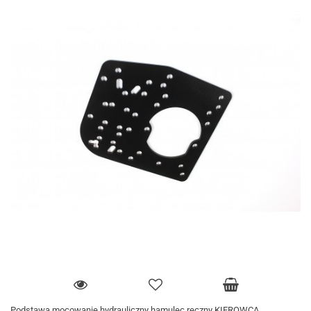
Podstawa mocowanie hydrauliczny hamulec ręczny KIEROWCA