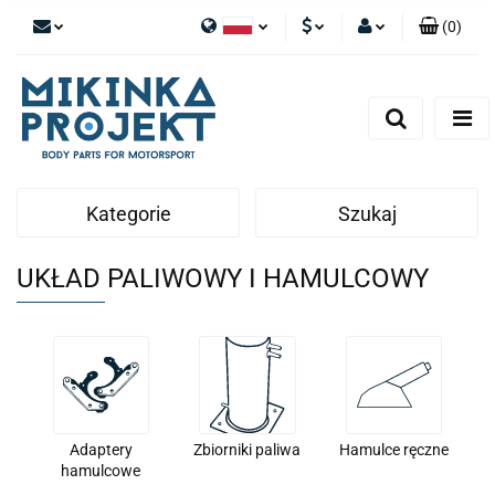
(
0
)
Polski
PLN
Zaloguj się
English
Zarejestruj się
EUR
Dodaj zgłoszenie
Kategorie
Szukaj
UKŁAD PALIWOWY I HAMULCOWY
Adaptery
Zbiorniki paliwa
Hamulce ręczne
hamulcowe