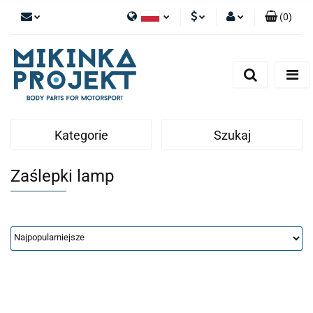
(
0
)
Polski
PLN
Zaloguj się
English
Zarejestruj się
EUR
Dodaj zgłoszenie
Kategorie
Szukaj
Zaślepki lamp