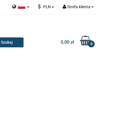
:
PLN
Strefa klienta
APY
Polski
PLN
Zaloguj się
I SILNIK
English
EUR
Zarejestruj się
Dodaj zgłoszenie
0,00 zł
0
RIA I GADŻETY
OILERY
NAKŁADKI
KONSOLE
AKCESORIA I GADŻETY