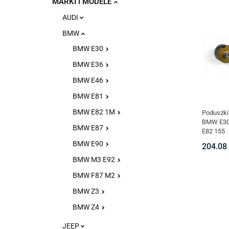
MARKI I MODELE
AUDI
BMW
BMW E30
BMW E36
BMW E46
BMW E81
BMW E82 1M
Poduszki
BMW E30 
BMW E87
E82 155
BMW E90
204.08
BMW M3 E92
BMW F87 M2
BMW Z3
BMW Z4
JEEP