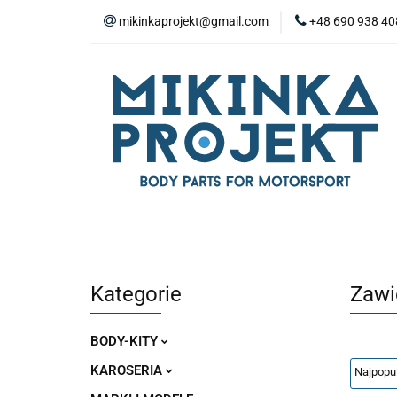
mikinkaprojekt@gmail.com
+48 690 938 40
BODY-KITY
Z
ZAŚLEPKI
SP
WYPOSAŻENIE WN
BODY-KITY
ZDERZAKI
MASKI
ZAWIESZENIE I SILNIK
WYPO
Kategorie
Zawi
BODY-KITY
KAROSERIA