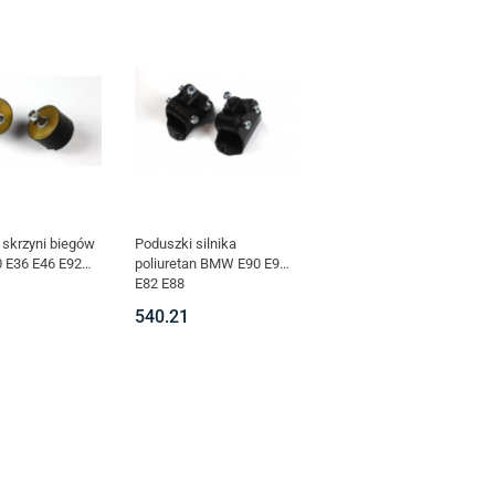
 skrzyni biegów
Poduszki silnika
E36 E46 E92
poliuretan BMW E90 E92
E82 E88
540.21