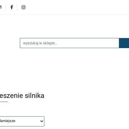
8
DERZAKI
MASKI
DRZWI
BŁOTNIKI
KL
OILERY
NAKŁADKI
KONSOLE
ZAWIESZENIE 
ĘTRZA
UKŁAD PALIWOWY I HAMULCOWY
AKCESO
DRZWI
BŁOTNIKI
KLAPY
ZAŚLEPKI
SP
SAŻENIE WNĘTRZA
UKŁAD PALIWOWY I HAMULCOWY
eszenie silnika