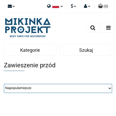
(
0
)
Polski
PLN
Zaloguj się
English
Zarejestruj się
EUR
Dodaj zgłoszenie
Kategorie
Szukaj
Zawieszenie przód