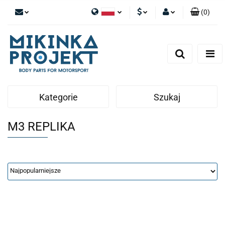
(
0
)
Polski
PLN
Zaloguj się
English
Zarejestruj się
EUR
Dodaj zgłoszenie
Kategorie
Szukaj
M3 REPLIKA