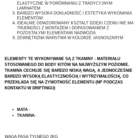
ELASTYCZNE W PORÓWNANIU Z TRADYCYJNYM
LAMINATEM
BARDZO WYSOKA DOKŁADNOŚĆ I ESTETYKA WYKONANIA
ELEMENTÓW
IDEALNIE ODWZOROWANY KSZTAŁT DZIĘKI CZEMU NIE MA
TRUDNOŚCI Z MONTAŻEM I DOPASOWANIEM Z
POZOSTAŁYMI ELEMENTAMI NADWOZIA
ZEWNĘTRZNA WARSTWA W KOLORZE JASNOSZARYM
ELEMENTY TE WYKONYWANE SĄ Z TKANINY - MATERIAŁU
STOSOWANEGO DO BODY KITÓW NA NAJWYŻSZYM POZIOMIE.
TKANINA CECHUJE SIĘ BARDZO NISKĄ WAGĄ, A JEDNOCZEŚNIE
BARDZO WYSOKĄ ELASTYCZNOŚCIĄ I WYTRZYMAŁOŚCIĄ, CO
PRZEKŁADA SIĘ NA ŻYWOTNOŚĆ ELEMENTU (NP PODCZAS
KONTAKTU W DRIFTINGU)
MATA
-
TKANINA
-
WAGA PASA TYLNEGO 2KG