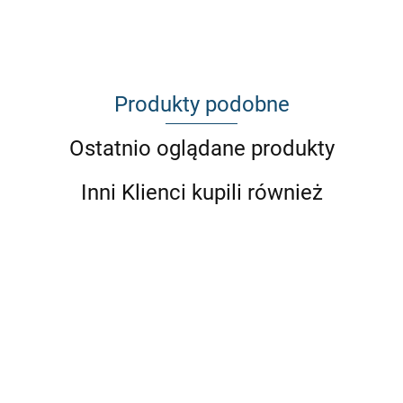
Produkty podobne
Ostatnio oglądane produkty
Inni Klienci kupili również
PAS
TYLNY
BŁOTNIKI
BMW
BŁOTNIKI
PRZEDNIE
KOMPLETNY
PAS TYLNY Z
E30
PRZEDNIE
(P+L)
TYŁ BMW
ZAŚLEPKAMI
NADKOLA
445.11
COUPE
(P+L) BMW
BMW E30
E30 COUPE
LAMP BMW
POSZERZAJĄCE
734.52
do 87
E30
COUPE
+7CM
E30 COUPE
UNIWERSALNE
1050
1865.21
445.11
COUPE+5CM
GTR
DO 87R.
10cm (4 SZT.)