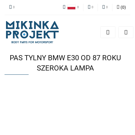
(
0
)
Polski
PLN
Zaloguj się
English
Zarejestruj się
EUR
Dodaj zgłoszenie
PAS TYLNY BMW E30 OD 87 ROKU
SZEROKA LAMPA