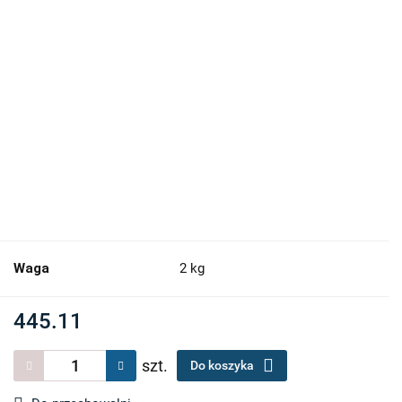
Waga
2 kg
445.11
szt.
Do koszyka