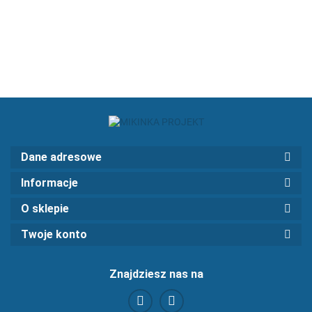
Pandem
611.22
WĄSKA
COUPE
look
LAMPA
Dane adresowe
Informacje
O sklepie
Twoje konto
Znajdziesz nas na