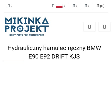
(
0
)
Polski
PLN
Zaloguj się
English
Zarejestruj się
EUR
Dodaj zgłoszenie
Hydrauliczny hamulec ręczny BMW
E90 E92 DRIFT KJS