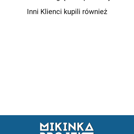
Inni Klienci kupili również
BMW E30
BMW E36
BMW E46
Hydrauliczny
Hydrauliczny
Hydrauliczny
Hydrauliczny
Hydrauliczny
Hydrauliczny
hamulec
hamulec
hamulec
hamulec
hamulec
hamulec
ręczny
ręczny
ręczny
ręczny
ręczny
ręczny
odkręcany
odkręcany
odwrócona
444.18
444.18
444.18
540.21
540.21
324.13
DRIFT KJS
DRIFT KJS
DRIFT KJS
DRIFT KJS
DRIFT KJS
pompa
lanos