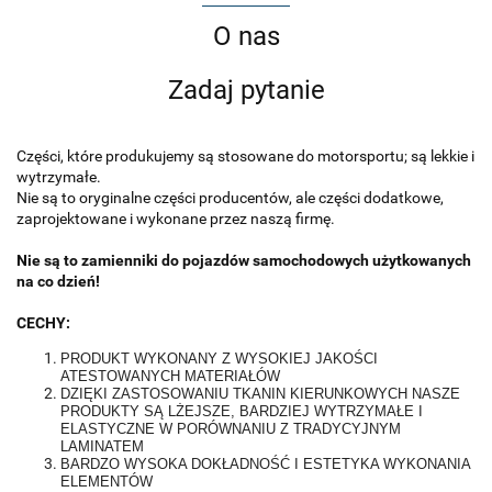
O nas
Zadaj pytanie
Części, które produkujemy są stosowane do motorsportu; są lekkie i
wytrzymałe.
Nie są to oryginalne części producentów, ale części dodatkowe,
zaprojektowane i wykonane przez naszą firmę.
Nie są to zamienniki do pojazdów samochodowych użytkowanych
na co dzień!
CECHY:
PRODUKT WYKONANY Z WYSOKIEJ JAKOŚCI
ATESTOWANYCH MATERIAŁÓW
DZIĘKI ZASTOSOWANIU TKANIN KIERUNKOWYCH NASZE
PRODUKTY SĄ LŻEJSZE, BARDZIEJ WYTRZYMAŁE I
ELASTYCZNE W PORÓWNANIU Z TRADYCYJNYM
LAMINATEM
BARDZO WYSOKA DOKŁADNOŚĆ I ESTETYKA WYKONANIA
ELEMENTÓW