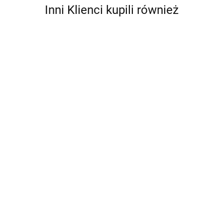
Inni Klienci kupili również
WLOT POWIETRZA
WLOTY POWIETRZA
NA MASKĘ
NA MASKĘ
UNIWERSALNY MAŁY
UNIWERSALNE DUŻE
WLOT POWIETRZA NA
MASKĘ UNIWERSALNY
221.64
310.3
DUZY 3 CZESCIOWY
531.94