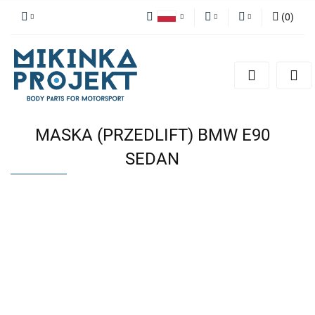
(
0
)
Polski
PLN
Zaloguj się
English
Zarejestruj się
EUR
Dodaj zgłoszenie
MASKA (PRZEDLIFT) BMW E90
SEDAN