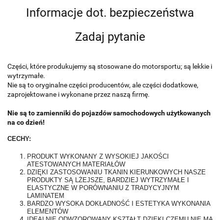
Informacje dot. bezpieczeństwa
Zadaj pytanie
Części, które produkujemy są stosowane do motorsportu; są lekkie i
wytrzymałe.
Nie są to oryginalne części producentów, ale części dodatkowe,
zaprojektowane i wykonane przez naszą firmę.
Nie są to zamienniki do pojazdów samochodowych użytkowanych
na co dzień!
CECHY:
PRODUKT WYKONANY Z WYSOKIEJ JAKOŚCI
ATESTOWANYCH MATERIAŁÓW
DZIĘKI ZASTOSOWANIU TKANIN KIERUNKOWYCH NASZE
PRODUKTY SĄ LŻEJSZE, BARDZIEJ WYTRZYMAŁE I
ELASTYCZNE W PORÓWNANIU Z TRADYCYJNYM
LAMINATEM
BARDZO WYSOKA DOKŁADNOŚĆ I ESTETYKA WYKONANIA
ELEMENTÓW
IDEALNIE ODWZOROWANY KSZTAŁT DZIĘKI CZEMU NIE MA