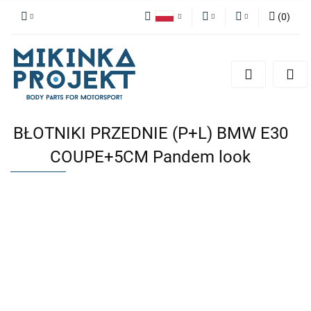
(
0
)
Polski
PLN
Zaloguj się
English
Zarejestruj się
EUR
Dodaj zgłoszenie
BŁOTNIKI PRZEDNIE (P+L) BMW E30
COUPE+5CM Pandem look