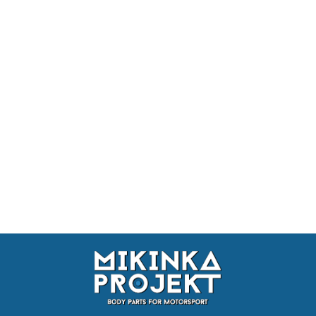
Short Shifter BMW drift
Ultra Shifter MINI short
Short Shifter BMW drift
kjs rajdowy
BMW drift kjs
kjs rajdowy
uniwersalny
uniwersalny
REGULOWANY
384.15
1020.40
384.15