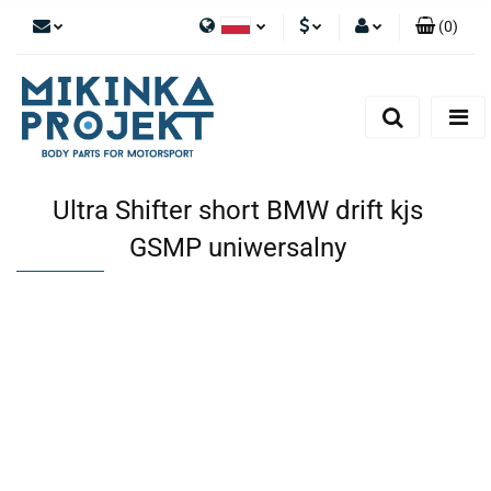
(
0
)
Polski
PLN
Zaloguj się
English
Zarejestruj się
EUR
Dodaj zgłoszenie
Ultra Shifter short BMW drift kjs
GSMP uniwersalny