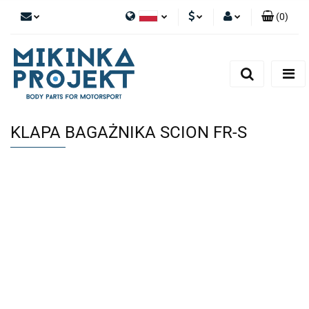
(
0
)
Polski
PLN
Zaloguj się
English
Zarejestruj się
EUR
Dodaj zgłoszenie
KLAPA BAGAŻNIKA SCION FR-S