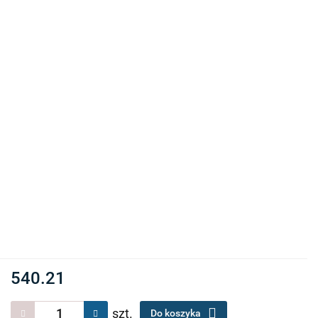
540.21
szt.
Do koszyka