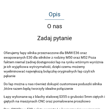
Opis
O nas
Zadaj pytanie
Oferujemy łapy silnika przeznaczone dla BMW E36 oraz
swapowanych E30 dla silników z rodziny M50 oraz M52 Poza
faktem niemal żadnej dostępności łap na rynku wtórnym wyróżnia
je ich wyjątkowa wytrzymałość, dzięki czemu możemy
wyeliminować największą bolączkę oryginalnych łap czyli ich
pękanie
Do łap można u nas również dokupić customowe poduszki silnika
,które razem będą tworzyły idealne połączenie
Łapy wykonane są z blachy stalowej S355 o grubości 5mm ciętych i
giętych na maszynach CNC oraz pomalowane proszkowo