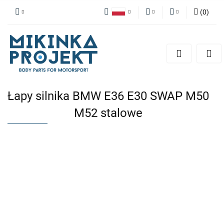
(
0
)
Polski
PLN
Zaloguj się
English
Zarejestruj się
EUR
Dodaj zgłoszenie
Łapy silnika BMW E36 E30 SWAP M50
M52 stalowe