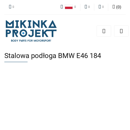
(
0
)
Polski
PLN
Zaloguj się
English
Zarejestruj się
EUR
Dodaj zgłoszenie
Stalowa podłoga BMW E46 184