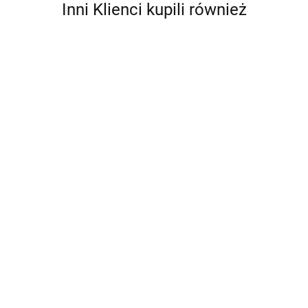
Inni Klienci kupili również
Podłoga BMW E36 prosta
525.21
Podłoga BMW E90 E92 E82 prosta 190
525.21