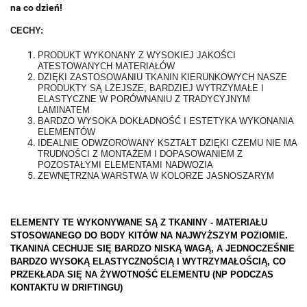
na co dzień!
CECHY:
PRODUKT WYKONANY Z WYSOKIEJ JAKOŚCI
ATESTOWANYCH MATERIAŁÓW
DZIĘKI ZASTOSOWANIU TKANIN KIERUNKOWYCH NASZE
PRODUKTY SĄ LŻEJSZE, BARDZIEJ WYTRZYMAŁE I
ELASTYCZNE W PORÓWNANIU Z TRADYCYJNYM
LAMINATEM
BARDZO WYSOKA DOKŁADNOŚĆ I ESTETYKA WYKONANIA
ELEMENTÓW
IDEALNIE ODWZOROWANY KSZTAŁT DZIĘKI CZEMU NIE MA
TRUDNOŚCI Z MONTAŻEM I DOPASOWANIEM Z
POZOSTAŁYMI ELEMENTAMI NADWOZIA
ZEWNĘTRZNA WARSTWA W KOLORZE JASNOSZARYM
ELEMENTY TE WYKONYWANE SĄ Z TKANINY - MATERIAŁU
STOSOWANEGO DO BODY KITÓW NA NAJWYŻSZYM POZIOMIE.
TKANINA CECHUJE SIĘ BARDZO NISKĄ WAGĄ, A JEDNOCZEŚNIE
BARDZO WYSOKĄ ELASTYCZNOŚCIĄ I WYTRZYMAŁOŚCIĄ, CO
PRZEKŁADA SIĘ NA ŻYWOTNOŚĆ ELEMENTU (NP PODCZAS
KONTAKTU W DRIFTINGU)