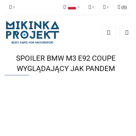
(
0
)
Polski
PLN
Zaloguj się
English
Zarejestruj się
EUR
Dodaj zgłoszenie
SPOILER BMW M3 E92 COUPE
WYGLĄDAJĄCY JAK PANDEM