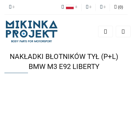
(
0
)
Polski
PLN
Zaloguj się
English
Zarejestruj się
EUR
Dodaj zgłoszenie
NAKŁADKI BŁOTNIKÓW TYŁ (P+L)
BMW M3 E92 LIBERTY