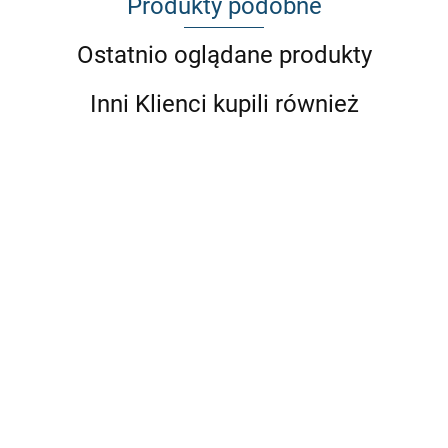
Produkty podobne
Ostatnio oglądane produkty
Inni Klienci kupili również
NAKŁADKI
BMW M3
BŁOTNIKÓW
E92 COUPE
NADKOLA
NADKOLA
NADKOLA
PRZEDNICH
LIBERTY
POSZERZAJĄCE
POSZERZAJĄCE
POSZERZAJĄCE
(P+L) BMW
KOMPLETNY
UNIWERSALNE
UNIWERSALNE
UNIWERSALNE
453.93
1832.87
M3 E92
BODY-KIT
10cm (4 SZT.)
5 cm small (4
6 cm medium (4
611.22
440.72
440.72
LIBERTY
COUPE
SZT.)
SZT.)