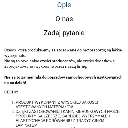
Opis
O nas
Zadaj pytanie
Części, które produkujemy są stosowane do motorsportu; są lekkie i
wytrzymałe.
Nie są to oryginalne części producentów, ale części dodatkowe,
zaprojektowane i wykonane przez naszą firmę.
Nie są to zamienniki do pojazdów samochodowych użytkowanych
na co dzień!
CECHY:
PRODUKT WYKONANY Z WYSOKIEJ JAKOŚCI
ATESTOWANYCH MATERIAŁÓW
DZIĘKI ZASTOSOWANIU TKANIN KIERUNKOWYCH NASZE
PRODUKTY SĄ LŻEJSZE, BARDZIEJ WYTRZYMAŁE I
ELASTYCZNE W PORÓWNANIU Z TRADYCYJNYM
LAMINATEM