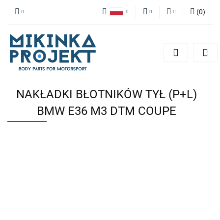
(
0
)
Polski
PLN
Zaloguj się
English
Zarejestruj się
EUR
Dodaj zgłoszenie
NAKŁADKI BŁOTNIKÓW TYŁ (P+L)
BMW E36 M3 DTM COUPE