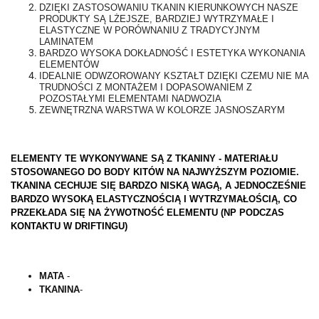
DZIĘKI ZASTOSOWANIU TKANIN KIERUNKOWYCH NASZE
PRODUKTY SĄ LŻEJSZE, BARDZIEJ WYTRZYMAŁE I
ELASTYCZNE W PORÓWNANIU Z TRADYCYJNYM
LAMINATEM
BARDZO WYSOKA DOKŁADNOŚĆ I ESTETYKA WYKONANIA
ELEMENTÓW
IDEALNIE ODWZOROWANY KSZTAŁT DZIĘKI CZEMU NIE MA
TRUDNOŚCI Z MONTAŻEM I DOPASOWANIEM Z
POZOSTAŁYMI ELEMENTAMI NADWOZIA
ZEWNĘTRZNA WARSTWA W KOLORZE JASNOSZARYM
ELEMENTY TE WYKONYWANE SĄ Z TKANINY - MATERIAŁU
STOSOWANEGO DO BODY KITÓW NA NAJWYŻSZYM POZIOMIE.
TKANINA CECHUJE SIĘ BARDZO NISKĄ WAGĄ, A JEDNOCZEŚNIE
BARDZO WYSOKĄ ELASTYCZNOŚCIĄ I WYTRZYMAŁOŚCIĄ, CO
PRZEKŁADA SIĘ NA ŻYWOTNOŚĆ ELEMENTU (NP PODCZAS
KONTAKTU W DRIFTINGU)
MATA
-
TKANINA
-