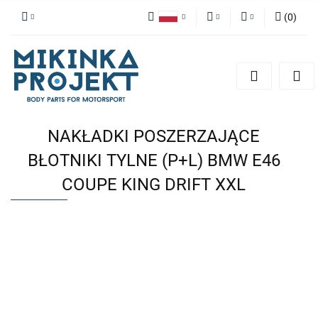
(
0
)
Polski
PLN
Zaloguj się
English
Zarejestruj się
EUR
Dodaj zgłoszenie
NAKŁADKI POSZERZAJĄCE
BŁOTNIKI TYLNE (P+L) BMW E46
COUPE KING DRIFT XXL