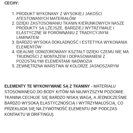
CECHY:
PRODUKT WYKONANY Z WYSOKIEJ JAKOŚCI
ATESTOWANYCH MATERIAŁÓW
DZIĘKI ZASTOSOWANIU TKANIN KIERUNKOWYCH NASZE
PRODUKTY SĄ LŻEJSZE, BARDZIEJ WYTRZYMAŁE I
ELASTYCZNE W PORÓWNANIU Z TRADYCYJNYM
LAMINATEM
BARDZO WYSOKA DOKŁADNOŚĆ I ESTETYKA WYKONANIA
ELEMENTÓW
IDEALNIE ODWZOROWANY KSZTAŁT DZIĘKI CZEMU NIE MA
TRUDNOŚCI Z MONTAŻEM I DOPASOWANIEM Z
POZOSTAŁYMI ELEMENTAMI NADWOZIA
ZEWNĘTRZNA WARSTWA W KOLORZE JASNOSZARYM
ELEMENTY TE WYKONYWANE SĄ Z TKANINY -
MATERIAŁU
STOSOWANEGO DO BODY KITÓW NA NAJWYŻSZYM POZIOMIE.
TKANINA CECHUJE SIĘ BARDZO NISKĄ WAGĄ, A JEDNOCZEŚNIE
BARDZO WYSOKĄ ELASTYCZNOŚCIĄ I WYTRZYMAŁOŚCIĄ, CO
PRZEKŁADA SIĘ NA ŻYWOTNOŚĆ ELEMENTU (NP PODCZAS
KONTAKTU W DRIFTINGU).