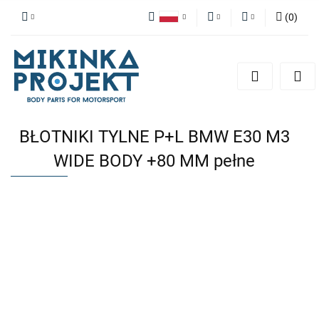
(
0
)
Polski
PLN
Zaloguj się
English
Zarejestruj się
EUR
Dodaj zgłoszenie
BŁOTNIKI TYLNE P+L BMW E30 M3
WIDE BODY +80 MM pełne