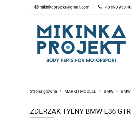
mikinkaprojekt@gmail.com
+48 690 938 40
BODY-KITY
Z
ZAŚLEPKI
SP
WYPOSAŻENIE WN
BODY-KITY
ZDERZAKI
MASKI
ZAWIESZENIE I SILNIK
WYPO
Strona główna
MARKI I MODELE
BMW
BMW 
ZDERZAK TYLNY BMW E36 GT