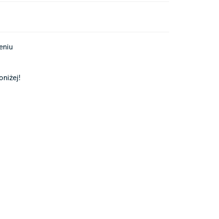
iu 

niżej!