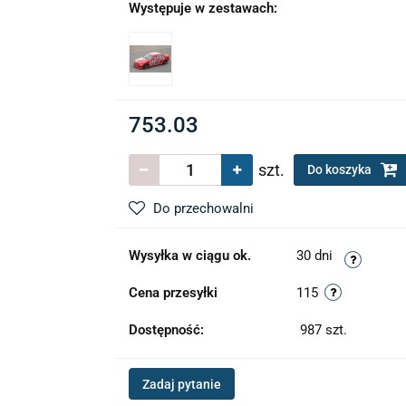
Występuje w zestawach:
753.03
szt.
Do koszyka
Do przechowalni
Wysyłka w ciągu ok.
30 dni
Cena przesyłki
115
Dostępność:
987
szt.
Zadaj pytanie