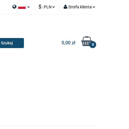
:
PLN
Strefa klienta
APY
Polski
PLN
Zaloguj się
I SILNIK
English
EUR
Zarejestruj się
Dodaj zgłoszenie
0,00 zł
0
RIA I GADŻETY
OILERY
NAKŁADKI
KONSOLE
AKCESORIA I GADŻETY