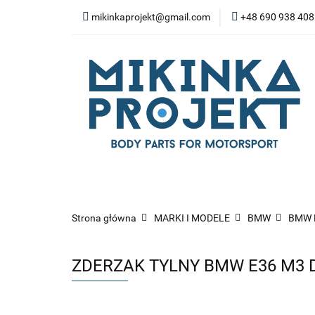
mikinkaprojekt@gmail.com
+48 690 938 408
BODY-KITY
ZD
SPOILERY
NA
WYPOSAŻENIE WN
BODY-KITY
ZDERZAKI
MASK
ZAWIESZENIE I SILNIK
WYP
Strona główna
MARKI I MODELE
BMW
BMW 
ZDERZAK TYLNY BMW E36 M3