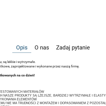
Opis
O nas
Zadaj pytanie
 są lekkie i wytrzymałe.
datkowe, zaprojektowane i wykonane przez naszą firmę.
tkowanych na co dzień!
ATESTOWANYCH MATERIAŁÓW
H NASZE PRODUKTY SĄ LŻEJSZE, BARDZIEJ WYTRZYMAŁE I ELAS
WYKONANIA ELEMENTÓW
EMU NIE MA TRUDNOŚCI Z MONTAŻEM I DOPASOWANIEM Z POZOSTA