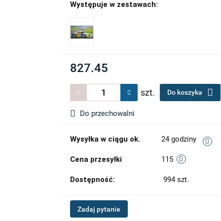
Występuje w zestawach:
827.45
szt.
Do koszyka
Do przechowalni
Wysyłka w ciągu ok.
24 godziny
Cena przesyłki
115
Dostępność:
994
szt.
Zadaj pytanie