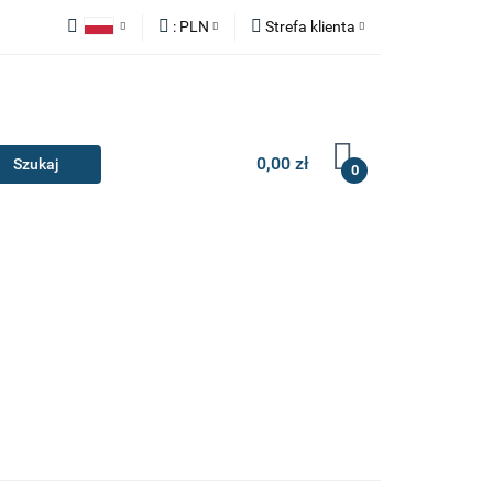
:
PLN
Strefa klienta
Y
ZAŚLEPKI
Polski
PLN
Zaloguj się
English
EUR
Zarejestruj się
Dodaj zgłoszenie
0,00 zł
0
IA I GADŻETY
ILERY
NAKŁADKI
KONSOLE
AKCESORIA I GADŻETY