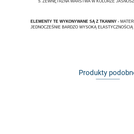
ZEWNĘTRZNA WARSTWA W KOLORZE JASNOS
ELEMENTY TE WYKONYWANE SĄ Z TKANINY -
MATER
JEDNOCZEŚNIE BARDZO WYSOKĄ ELASTYCZNOŚCIĄ I
Produkty podobn