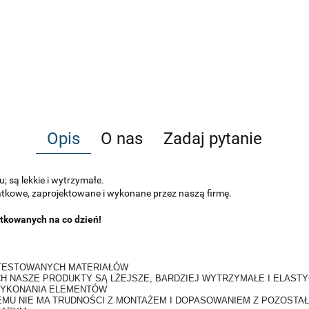
Opis
O nas
Zadaj pytanie
 są lekkie i wytrzymałe.
datkowe, zaprojektowane i wykonane przez naszą firmę.
tkowanych na co dzień!
ATESTOWANYCH MATERIAŁÓW
H NASZE PRODUKTY SĄ LŻEJSZE, BARDZIEJ WYTRZYMAŁE I ELAS
WYKONANIA ELEMENTÓW
EMU NIE MA TRUDNOŚCI Z MONTAŻEM I DOPASOWANIEM Z POZOSTA