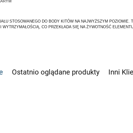
ZARYM
IAŁU STOSOWANEGO DO BODY KITÓW NA NAJWYŻSZYM POZIOMIE. TK
 WYTRZYMAŁOŚCIĄ, CO PRZEKŁADA SIĘ NA ŻYWOTNOŚĆ ELEMENTU 
e
Ostatnio oglądane produkty
Inni Kli