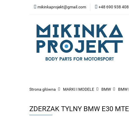
mikinkaprojekt@gmail.com
+48 690 938 408
BODY-KITY
ZD
SPOILERY
NA
WYPOSAŻENIE WN
BODY-KITY
ZDERZAKI
MASK
ZAWIESZENIE I SILNIK
WYP
Strona główna
MARKI I MODELE
BMW
BMW 
ZDERZAK TYLNY BMW E30 MTE