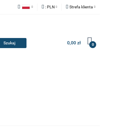
:
PLN
Strefa klienta
Y
ZAŚLEPKI
Polski
PLN
Zaloguj się
English
EUR
Zarejestruj się
Dodaj zgłoszenie
0,00 zł
0
IA I GADŻETY
ILERY
NAKŁADKI
KONSOLE
AKCESORIA I GADŻETY