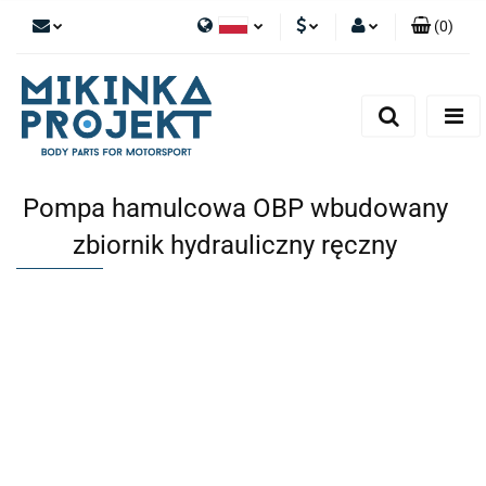
(
0
)
Polski
PLN
Zaloguj się
English
Zarejestruj się
EUR
Dodaj zgłoszenie
Pompa hamulcowa OBP wbudowany
zbiornik hydrauliczny ręczny