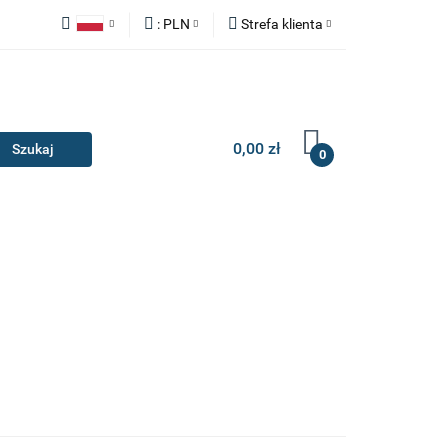
:
PLN
Strefa klienta
Y
ZAŚLEPKI
Polski
PLN
Zaloguj się
English
EUR
Zarejestruj się
Dodaj zgłoszenie
0,00 zł
0
IA I GADŻETY
ILERY
NAKŁADKI
KONSOLE
AKCESORIA I GADŻETY