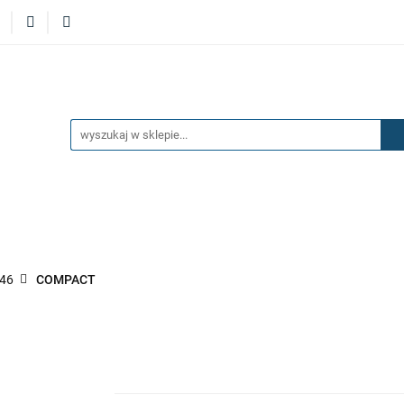
ERZAKI
MASKI
DRZWI
BŁOTNIKI
KLAP
KŁADKI
KONSOLE
ZAWIESZENIE I SILNIK
ĘTRZA
UKŁAD PALIWOWY I HAMULCOWY
AKCESOR
I
DRZWI
BŁOTNIKI
KLAPY
ZAŚLEPKI
SPO
OSAŻENIE WNĘTRZA
UKŁAD PALIWOWY I HAMULCOWY
46
COMPACT