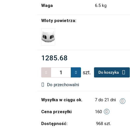
Waga
6.5 kg
Wloty powietrza:
1285.68
szt.
Do koszyka
Do przechowalni
Wysyłka w ciągu ok.
7 do 21 dni
Cena przesyłki
160
Dostępność:
968
szt.