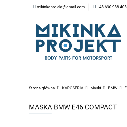
mikinkaprojekt@gmail.com
+48 690 938 408
BODY-KITY
ZD
SPOILERY
NA
WYPOSAŻENIE WN
BODY-KITY
ZDERZAKI
MASK
ZAWIESZENIE I SILNIK
WYP
Strona główna
KAROSERIA
Maski
BMW
E
MASKA BMW E46 COMPACT