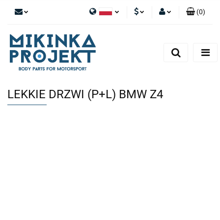
(
0
)
Polski
PLN
Zaloguj się
English
Zarejestruj się
EUR
Dodaj zgłoszenie
LEKKIE DRZWI (P+L) BMW Z4