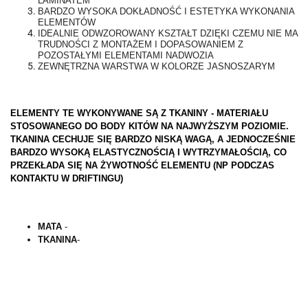
LAMINATEM
BARDZO WYSOKA DOKŁADNOŚĆ I ESTETYKA WYKONANIA
ELEMENTÓW
IDEALNIE ODWZOROWANY KSZTAŁT DZIĘKI CZEMU NIE MA
TRUDNOŚCI Z MONTAŻEM I DOPASOWANIEM Z
POZOSTAŁYMI ELEMENTAMI NADWOZIA
ZEWNĘTRZNA WARSTWA W KOLORZE JASNOSZARYM
ELEMENTY TE WYKONYWANE SĄ Z TKANINY - MATERIAŁU
STOSOWANEGO DO BODY KITÓW NA NAJWYŻSZYM POZIOMIE.
TKANINA CECHUJE SIĘ BARDZO NISKĄ WAGĄ, A JEDNOCZEŚNIE
BARDZO WYSOKĄ ELASTYCZNOŚCIĄ I WYTRZYMAŁOŚCIĄ, CO
PRZEKŁADA SIĘ NA ŻYWOTNOŚĆ ELEMENTU (NP PODCZAS
KONTAKTU W DRIFTINGU)
MATA
-
TKANINA
-