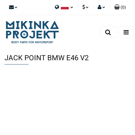
(
0
)
Polski
PLN
Zaloguj się
English
Zarejestruj się
EUR
Dodaj zgłoszenie
JACK POINT BMW E46 V2