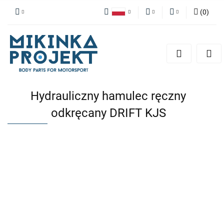
(
0
)
Polski
PLN
Zaloguj się
English
Zarejestruj się
EUR
Dodaj zgłoszenie
Hydrauliczny hamulec ręczny
odkręcany DRIFT KJS