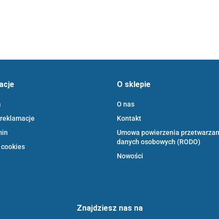
acje
O sklepie
a
O nas
 reklamacje
Kontakt
min
Umowa powierzenia przetwarzan
danych osobowych (RODO)
 cookies
Nowości
Znajdziesz nas na