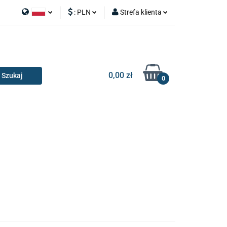
:
PLN
Strefa klienta
APY
Polski
PLN
Zaloguj się
I SILNIK
English
EUR
Zarejestruj się
Dodaj zgłoszenie
0,00 zł
0
RIA I GADŻETY
OILERY
NAKŁADKI
KONSOLE
AKCESORIA I GADŻETY