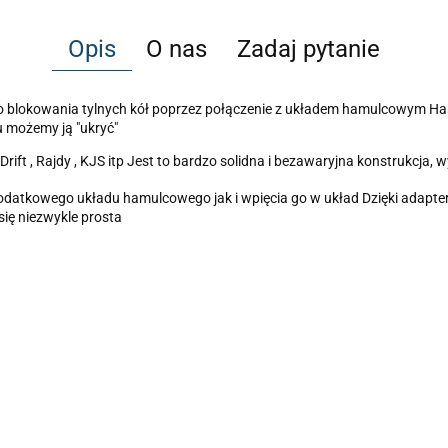
Opis
O nas
Zadaj pytanie
do blokowania tylnych kół poprzez połączenie z układem hamulcowym 
mu możemy ją "ukryć"
ft , Rajdy , KJS itp Jest to bardzo solidna i bezawaryjna konstrukcja, 
dodatkowego układu hamulcowego jak i wpięcia go w układ Dzięki adap
ę niezwykle prosta