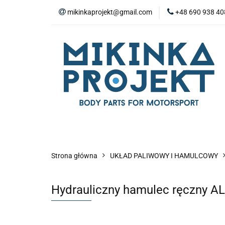
mikinkaprojekt@gmail.com
+48 690 938 40
BODY-KITY
Z
ZAŚLEPKI
SP
WYPOSAŻENIE WN
BODY-KITY
ZDERZAKI
MASKI
ZAWIESZENIE I SILNIK
WYPO
Strona główna
UKŁAD PALIWOWY I HAMULCOWY
Hydrauliczny hamulec ręczny