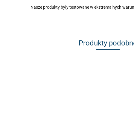
Nasze produkty były testowane w ekstremalnych warunkac
Produkty podobn
Hydrauliczny
Hydrauliczny hamulec
Hydrauliczny hamulec
hamulec ręczn
ręczny aluminiowy
ręczny ALU OBP
ultralekki DRIF
OBP DRIFT
ODWRÓCONY
1020.40
1020.40
1020.40