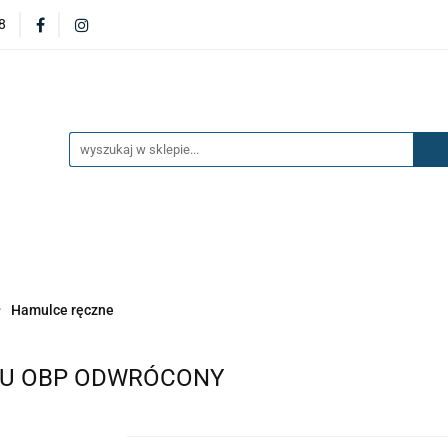
8
DERZAKI
MASKI
DRZWI
BŁOTNIKI
KL
OILERY
NAKŁADKI
KONSOLE
ZAWIESZENIE 
ĘTRZA
UKŁAD PALIWOWY I HAMULCOWY
AKCESO
DRZWI
BŁOTNIKI
KLAPY
ZAŚLEPKI
SP
SAŻENIE WNĘTRZA
UKŁAD PALIWOWY I HAMULCOWY
Hamulce ręczne
 ALU OBP ODWRÓCONY