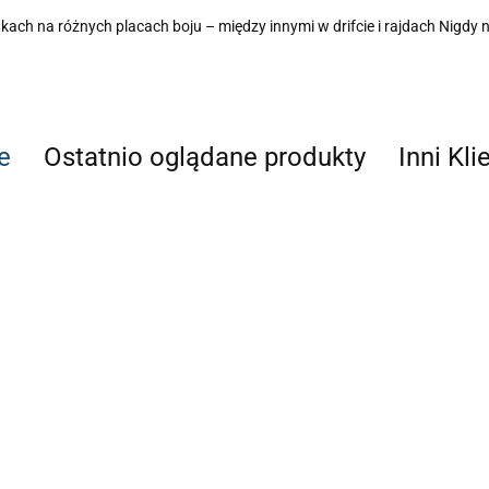
h na różnych placach boju – między innymi w drifcie i rajdach Nigdy n
e
Ostatnio oglądane produkty
Inni Kli
BMW E30
BMW E36
BMW 
Hydrauliczny hamulec
y
Hydrauliczny
Hydrauliczny
Hydra
ręczny ZBIORNICZEK
T KJS
hamulec ręczny
hamulec ręczny
hamul
OBP DRIFT
DRIFT KJS
DRIFT KJS
DRIF
444.18
444.18
444.
1020.40