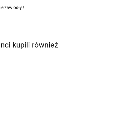
ie zawiodły !
enci kupili również
E46
E36 Hydrauliczny
Hydrauliczny hamulec
uliczny
hamulec ręczny BMW
ręczny BMW E90 E92
ec ręczny
DRIFT KJS
DRIFT KJS
T KJS
18
240.09
444.18