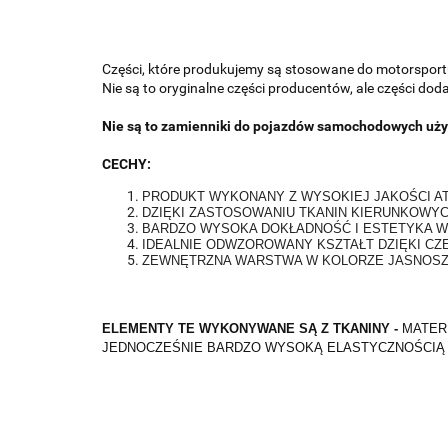
Części, które produkujemy są stosowane do motorsportu;
Nie są to oryginalne części producentów, ale części do
Nie są to zamienniki do pojazdów samochodowych uży
CECHY:
PRODUKT WYKONANY Z WYSOKIEJ JAKOŚCI 
DZIĘKI ZASTOSOWANIU TKANIN KIERUNKOWYC
BARDZO WYSOKA DOKŁADNOŚĆ I ESTETYKA 
IDEALNIE ODWZOROWANY KSZTAŁT DZIĘKI CZ
ZEWNĘTRZNA WARSTWA W KOLORZE JASNOS
ELEMENTY TE WYKONYWANE SĄ Z TKANINY -
MATER
JEDNOCZEŚNIE BARDZO WYSOKĄ ELASTYCZNOŚCIĄ I