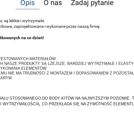
Opis
O nas
Zadaj pytanie
 są lekkie i wytrzymałe.
datkowe, zaprojektowane i wykonane przez naszą firmę.
tkowanych na co dzień!
ATESTOWANYCH MATERIAŁÓW
H NASZE PRODUKTY SĄ LŻEJSZE, BARDZIEJ WYTRZYMAŁE I ELAS
WYKONANIA ELEMENTÓW
EMU NIE MA TRUDNOŚCI Z MONTAŻEM I DOPASOWANIEM Z POZOSTA
ZARYM
IAŁU STOSOWANEGO DO BODY KITÓW NA NAJWYŻSZYM POZIOMIE. TK
 WYTRZYMAŁOŚCIĄ, CO PRZEKŁADA SIĘ NA ŻYWOTNOŚĆ ELEMENTU 