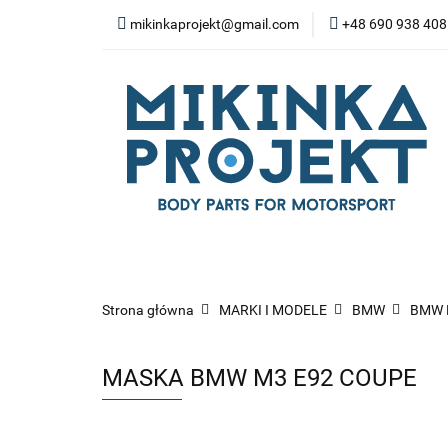
mikinkaprojekt@gmail.com
+48 690 938 408
BODY-KITY
ZD
SPOILERY
NA
WYPOSAŻENIE WN
BODY-KITY
ZDERZAKI
MASK
ZAWIESZENIE I SILNIK
WYP
Strona główna
MARKI I MODELE
BMW
BMW 
MASKA BMW M3 E92 COUPE