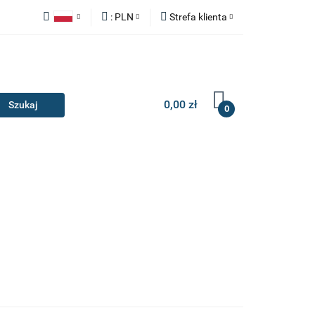
:
PLN
Strefa klienta
Y
ZAŚLEPKI
Polski
PLN
Zaloguj się
English
EUR
Zarejestruj się
Dodaj zgłoszenie
0,00 zł
0
IA I GADŻETY
ILERY
NAKŁADKI
KONSOLE
AKCESORIA I GADŻETY