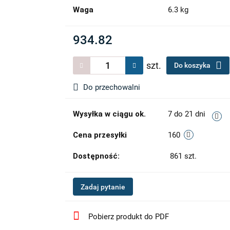
Waga
6.3 kg
934.82
szt.
Do koszyka
Do przechowalni
Wysyłka w ciągu ok.
7 do 21 dni
Cena przesyłki
160
Dostępność:
861
szt.
Zadaj pytanie
Pobierz produkt do PDF