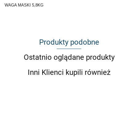
WAGA MASKI 5,8KG
Produkty podobne
Ostatnio oglądane produkty
Inni Klienci kupili również
MASKA
MASKA
MASKA
BMW
BMW
BMW
E82
E81 E82
E81 E82
E81
WLOTY
WLOT
885.3
E87
WLOT
E87 Z
POWIETRZA
POWIETRZA
1063.25
1063.25
zgarbem
POWIETRZA NA
GARBEM
NA MASKĘ
NA MASKĘ
MASKĘ