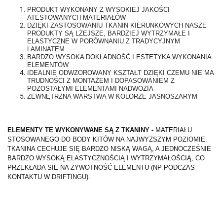
PRODUKT WYKONANY Z WYSOKIEJ JAKOŚCI
ATESTOWANYCH MATERIAŁÓW
DZIĘKI ZASTOSOWANIU TKANIN KIERUNKOWYCH NASZE
PRODUKTY SĄ LŻEJSZE, BARDZIEJ WYTRZYMAŁE I
ELASTYCZNE W PORÓWNANIU Z TRADYCYJNYM
LAMINATEM
BARDZO WYSOKA DOKŁADNOŚĆ I ESTETYKA WYKONANIA
ELEMENTÓW
IDEALNIE ODWZOROWANY KSZTAŁT DZIĘKI CZEMU NIE MA
TRUDNOŚCI Z MONTAŻEM I DOPASOWANIEM Z
POZOSTAŁYMI ELEMENTAMI NADWOZIA
ZEWNĘTRZNA WARSTWA W KOLORZE JASNOSZARYM
ELEMENTY TE WYKONYWANE SĄ Z TKANINY -
MATERIAŁU
STOSOWANEGO DO BODY KITÓW NA NAJWYŻSZYM POZIOMIE.
TKANINA CECHUJE SIĘ BARDZO NISKĄ WAGĄ, A JEDNOCZEŚNIE
BARDZO WYSOKĄ ELASTYCZNOŚCIĄ I WYTRZYMAŁOŚCIĄ, CO
PRZEKŁADA SIĘ NA ŻYWOTNOŚĆ ELEMENTU (NP PODCZAS
KONTAKTU W DRIFTINGU).