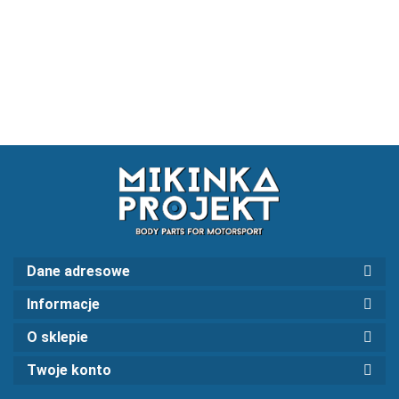
UNIWERSALNE
UNIWERSALNY
309.9
UNIWERSALNY
221.36
DUŻE
MAŁY
531.26
DUZY 3
CZESCIOWY
Dane adresowe
Informacje
O sklepie
Twoje konto