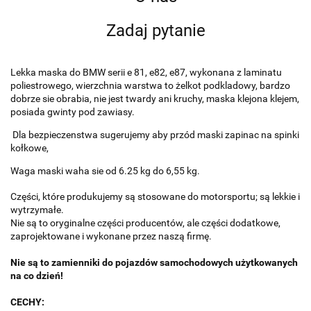
Zadaj pytanie
Lekka maska do BMW serii e 81, e82, e87, wykonana z laminatu
poliestrowego, wierzchnia warstwa to żelkot podkladowy, bardzo
dobrze sie obrabia, nie jest twardy ani kruchy, maska klejona klejem,
posiada gwinty pod zawiasy.
Dla bezpieczenstwa sugerujemy aby przód maski zapinac na spinki
kołkowe,
Waga maski waha sie od 6.25 kg do 6,55 kg.
Części, które produkujemy są stosowane do motorsportu; są lekkie i
wytrzymałe.
Nie są to oryginalne części producentów, ale części dodatkowe,
zaprojektowane i wykonane przez naszą firmę.
Nie są to zamienniki do pojazdów samochodowych użytkowanych
na co dzień!
CECHY: