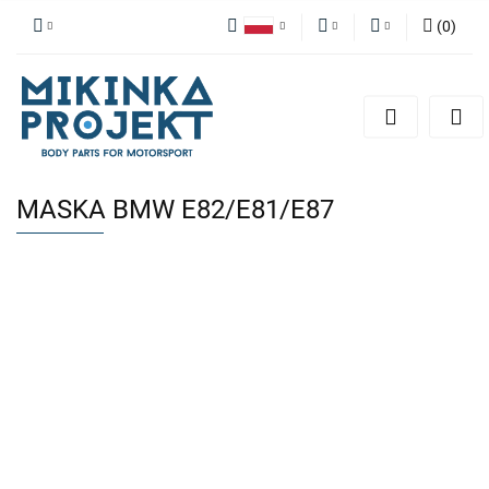
(
0
)
Polski
PLN
Zaloguj się
English
Zarejestruj się
EUR
Dodaj zgłoszenie
MASKA BMW E82/E81/E87