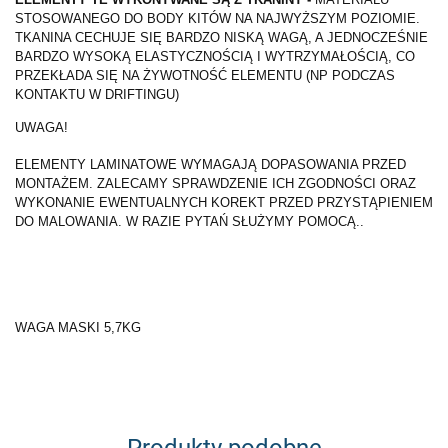
STOSOWANEGO DO BODY KITÓW NA NAJWYŻSZYM POZIOMIE.
TKANINA CECHUJE SIĘ BARDZO NISKĄ WAGĄ, A JEDNOCZEŚNIE
BARDZO WYSOKĄ ELASTYCZNOŚCIĄ I WYTRZYMAŁOŚCIĄ, CO
PRZEKŁADA SIĘ NA ŻYWOTNOŚĆ ELEMENTU (NP PODCZAS
KONTAKTU W DRIFTINGU)
UWAGA!
ELEMENTY LAMINATOWE WYMAGAJĄ DOPASOWANIA PRZED
MONTAŻEM. ZALECAMY SPRAWDZENIE ICH ZGODNOŚCI ORAZ
WYKONANIE EWENTUALNYCH KOREKT PRZED PRZYSTĄPIENIEM
DO MALOWANIA. W RAZIE PYTAŃ SŁUŻYMY POMOCĄ..
WAGA MASKI 5,7KG
Produkty podobne