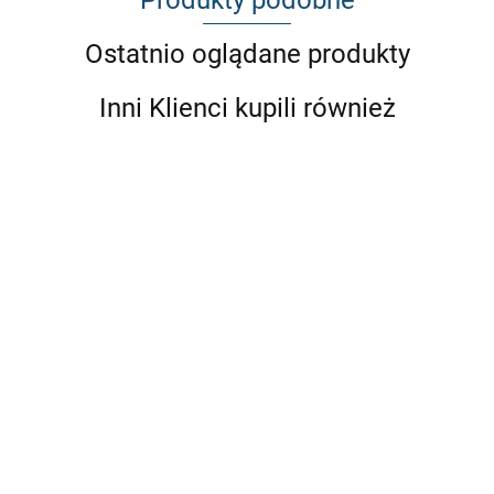
Ostatnio oglądane produkty
Inni Klienci kupili również
MASKA
MASKA
BMW
BMW
E82
MASKA
E81 E82
E81
WLOTY
BMW
WLOT
WLOT
886.7
E87
POWIETRZA
E82/E81/E87
POWIETRZA
POWIETRZA
1064.93
zgarbem
NA MASKĘ
NA MASKĘ
NA MASKĘ
886.7
UNIWERSALNE
UNIWERSALNY
UNIWERSALNY
310.39
532.1
221.71
DUŻE
DUZY 3
MAŁY
CZESCIOWY