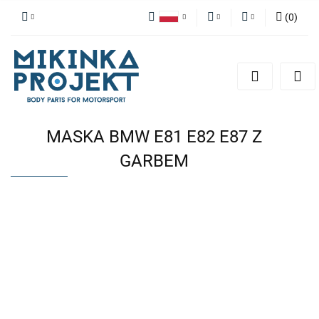
(
0
)
Polski
PLN
Zaloguj się
English
Zarejestruj się
EUR
Dodaj zgłoszenie
MASKA BMW E81 E82 E87 Z
GARBEM