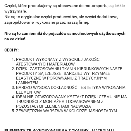
Części, które produkujemy są stosowane do motorsportu; są lekkie i
wytrzymałe.
Nie są to oryginalne części producentów, ale części dodatkowe,
zaprojektowane i wykonane przez naszą firmę.
Nie są to zamienniki do pojazdów samochodowych użytkowanych
na co dzień!
CECHY:
PRODUKT WYKONANY Z WYSOKIEJ JAKOŚCI
ATESTOWANYCH MATERIAŁÓW
DZIĘKI ZASTOSOWANIU TKANIN KIERUNKOWYCH NASZE
PRODUKTY SĄ LŻEJSZE, BARDZIEJ WYTRZYMAŁE I
ELASTYCZNE W PORÓWNANIU Z TRADYCYJNYM
LAMINATEM
BARDZO WYSOKA DOKŁADNOŚĆ I ESTETYKA WYKONANIA
ELEMENTÓW
IDEALNIE ODWZOROWANY KSZTAŁT DZIĘKI CZEMU NIE MA
TRUDNOŚCI Z MONTAŻEM I DOPASOWANIEM Z
POZOSTAŁYMI ELEMENTAMI NADWOZIA
ZEWNĘTRZNA WARSTWA W KOLORZE JASNOSZARYM
ELEMENTY TE WYKONYWANE SĄ Z TKANINY -
MATERIAŁU